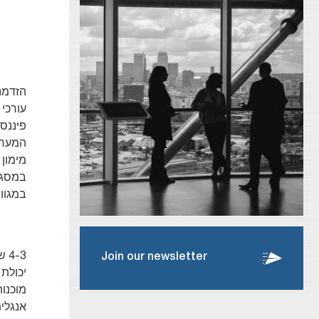
הזדמנ
עורכי 
פיננסי
המערבו
מימון
במסגרת
במגוון
4-3 שנות ניסיון כעו"ד בתחומי המימון.
Join our newsletter
יכולת 
מוכנו
אנגלי