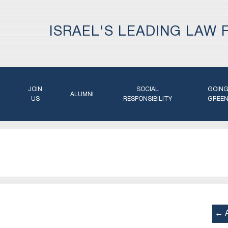
ISRAEL'S LEADING LAW 
JOIN
SOCIAL
GOIN
ALUMNI
US
RESPONSIBILITY
GREE
← A