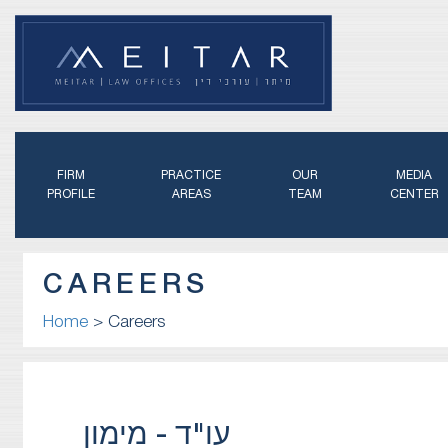
FIRM
PRACTICE
OUR
MEDIA
PROFILE
AREAS
TEAM
CENTER
CAREERS
Home
>
Careers
עו"ד - מימון