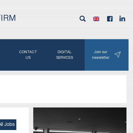
FIRM
G
CONTACT
DIGITAL
Join our
N
US
SERVICES
newsletter
ll Jobs