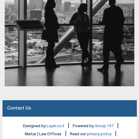
Contact Us
|
|
Designed by
Layer.co.il
Powered by
Group 107
|
|
Meitar | Law Offices
Read our
privacy policy