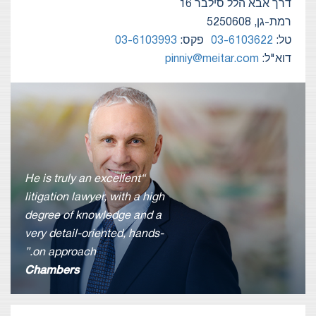
דרך אבא הלל סילבר 16
רמת-גן, 5250608
טל:
03-6103622
פקס:
03-6103993
דוא"ל:
pinniy@meitar.com
“He is truly an excellent
litigation lawyer, with a high
degree of knowledge and a
very detail-oriented, hands-
on approach.”
Chambers