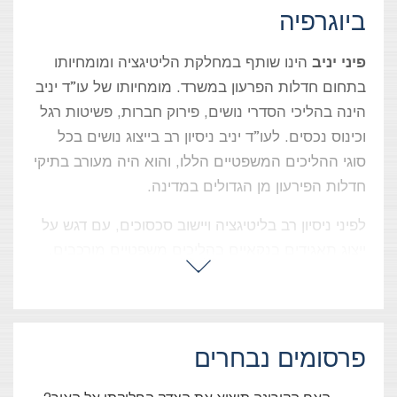
ביוגרפיה
פיני יניב
הינו שותף במחלקת הליטיגציה ומומחיותו
בתחום חדלות הפרעון במשרד. מומחיותו של עו”ד יניב
הינה בהליכי הסדרי נושים, פירוק חברות, פשיטות רגל
וכינוס נכסים. לעו”ד יניב ניסיון רב בייצוג נושים בכל
סוגי ההליכים המשפטיים הללו, והוא היה מעורב בתיקי
חדלות הפירעון מן הגדולים במדינה.
לפיני ניסיון רב בליטיגציה ויישוב סכסוכים, עם דגש על
ייצוג תאגידים בנקאיים בהליכים משפטיים מורכבים.
פיני יניב מדורג מדי שנה כעו”ד מומלץ ביותר על ידי
המדריכים הבינלאומיים המובילים כמו Legal 500,
IFLR 1000 ואחרים.
פרסומים נבחרים