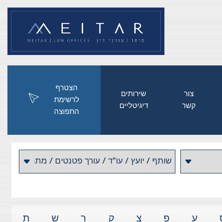
הצטרף
צור
שירותים
לרשימת
קשר
דיגיטליים
התפוצה
ע
פ
צ
ק
ר
ש
ת