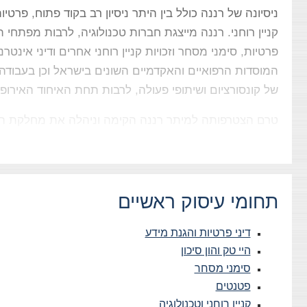
ניסיונה של רננה כולל בין היתר ניסיון רב בקוד פתוח, פרט
קניין רוחני. רננה מייצגת חברות טכנולוגיה, לרבות מפתחי 
פרטיות, סימני מסחר וזכויות קניין רוחני אחרים ודיני אינט
המוסדות הרפואיים והאקדמיים השונים בישראל וכן בעבודה מ
של קונסורציום ושיתופי פעולה, לרבות תחת האיחוד האירופי, BIRD, מגנ”ט, מגנטון ועו
טרם הצטרפותה למיתר רננה הקימה וניהלה את מחלקת הקנ
תחומי עיסוק ראשיים
דיני פרטיות והגנת מידע
היי טק והון סיכון
סימני מסחר
פטנטים
קניין רוחני וטכנולוגיה