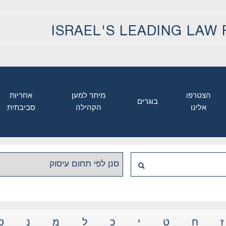
ISRAEL'S LEADING LAW 
הצטרפו
מיתר למען
אחריות
בוגרים
אלינו
הקהילה
סביבתית
ז
ח
ט
י
כ
ל
מ
נ
ס