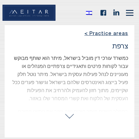
Practice areas >
צרפת
כמשרד עורכי דין מוביל בישראל, מיתר הוא שותף מבוקש
עבור לקוחות פרטים ותאגידיים צרפתיים המנהלים או
מעוניינים לנהל פעילות עסקית בישראל. מיתר נוטל חלק
פעיל בייצוג האינטרסים שלהם בישראל וגישור פערים ככל
שקיימים, מתוך חזון להעמיק ולהרחיב את הפעילות
העסקית של הלקוח ואת קשרי המסחר שלו באזור.
במהלך השנים מיתר הוכיח שוב ושוב את ניסיונו המוכח
במתן שירותי משפט רב-לאומיים ברמה הגבוהה ביותר בין
ישראל לצרפת. ניסיוננו המעשי מאפשר לנו לסייע
ללקוחותינו לממש את היתרונות הכלכליים, המסחריים