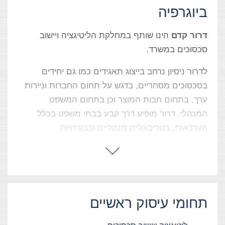
ביוגרפיה
דרור קדם
הינו שותף במחלקת הליטיגציה ויישוב
סכסוכים במשרד.
לדרור ניסיון נרחב בייצוג תאגידים כמו גם יחידים
בסכסוכים מסחריים, בדגש על תחום החברות וניירות
ערך, בתחום חבות המוצר וכן בתחום המשפט
המנהלי. דרור מופיע דרך קבע בבתי משפט בכלל
הערכאות, בטריבונלים מנהליים ובבוררויות.
לדרור מומחיות מיוחדת וניסיון ארוך שנים בליטיגציה
מורכבת, בדגש על תובענות ייצוגיות ותביעות נגזרות.
דרור מייצג בהצלחה תאגידים מובילים ויחידים
הנתבעים במסגרת תובענות ייצוגיות ותביעות נגזרות
תחומי עיסוק ראשיים
בתחום הבנקאות והמימון, הגבלים עסקיים, ניירות
ערך, צרכנות, עוולות המוניות ועוד. דרור היה אחד