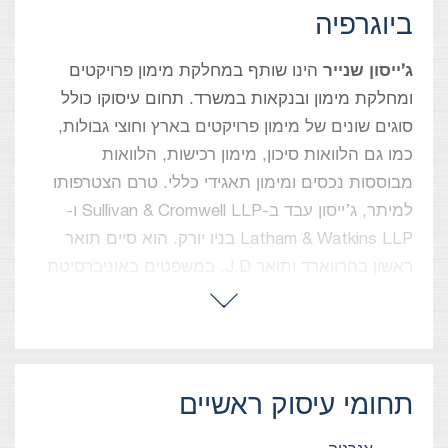
ביוגרפיה
ג’ייסון שנייר
הינו שותף במחלקת מימון פרויקטים
ומחלקת מימון ובנקאות במשרד. תחום עיסוקו כולל
סוגים שונים של מימון פרויקטים בארץ וחוצי גבולות,
כמו גם הלוואות סיכון, מימון רכישות, הלוואות
מבוססות נכסים ומימון תאגידי כללי. טרם הצטרפותו
למיתר, ג’ייסון עבד ב-Sullivan & Cromwell LLP ו-
Latham & Watkins LLP בניו יורק. הוא סיים תואר
ראשון בהרווארד ותואר J.D. במשפטים באוניברסיטת
קולומביה, ניו יורק, שם זכה בפרס רות ביידר גינסבורג
ולקח חלק בכתב עת משפטי Columbia Law Review.
לאחר סיום הלימודים, ג’ייסון שימש כעוזר משפטי בבית
המשפט הפדרלי האחד עשר לערעורים של ארצות
תחומי עיסוק ראשיים
הברית.