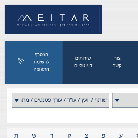
הצטרף
צור
שירותים
לרשימת
קשר
דיגיטליים
התפוצה
ע
פ
צ
ק
ר
ש
ת