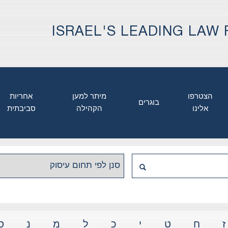
ISRAEL'S LEADING LAW 
הצטרפו
מיתר למען
אחריות
בוגרים
אלינו
הקהילה
סביבתית
ז
ח
ט
י
כ
ל
מ
נ
ס