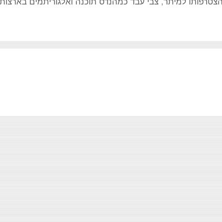
צטרפותו למיתר, צבי עבד כמהנדס תוכנה ואלגוריתמים בארצות