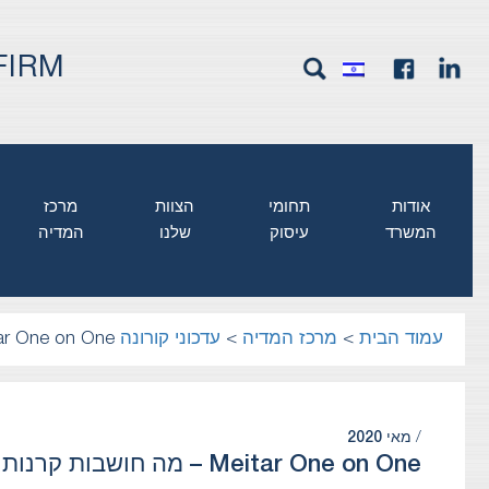
FIRM
אודות
תחומי
הצוות
מרכז
המשרד
עיסוק
שלנו
המדיה
עמוד הבית
>
מרכז המדיה
>
עדכוני קורונה COVID-19
Meitar One on One – מה חושבות קרנות ההון סי
/
מאי 2020
Meitar One on One – מה חושבות קרנות ההון סיכון בתקופה זו?