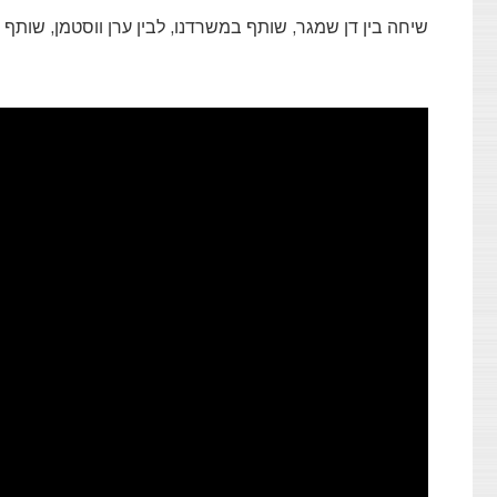
שיחה בין דן שמגר, שותף במשרדנו, לבין ערן ווסטמן, שותף בקרן Viola Growth, על מה משקיעים יחפשו לאחר מגפת