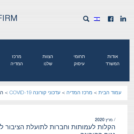
FIRM
אודות
תחומי
הצוות
מרכז
המשרד
עיסוק
שלנו
המדיה
עמוד הבית
>
מרכז המדיה
>
עדכוני קורונה COVID-19
>
הק
/
מרץ 2020
הקלות לעמותות וחברות לתועלת הציבור ל