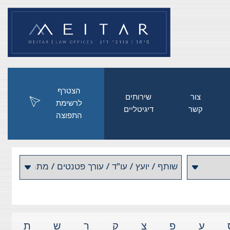
הצטרף
צור
שירותים
לרשימת
קשר
דיגיטליים
התפוצה
ע
פ
צ
ק
ר
ש
ת