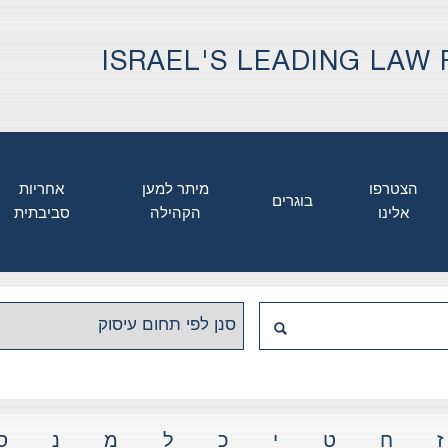
ISRAEL'S LEADING LAW 
הצטרפו
מיתר למען
אחריות
בוגרים
אלינו
הקהילה
סביבתית
ז
ח
ט
י
כ
ל
מ
נ
ס