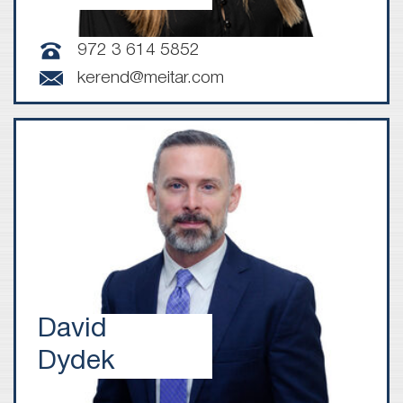
972 3 614 5852
kerend@meitar.com
David
Dydek