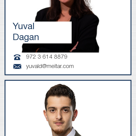
Yuval
Dagan
972 3 614 8879
yuvald@meitar.com