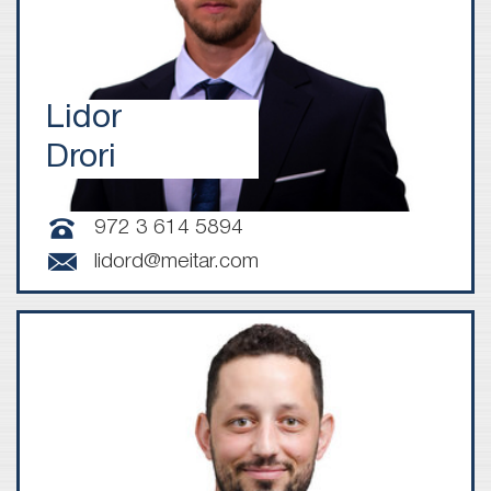
Lidor
Drori
972 3 614 5894
lidord@meitar.com