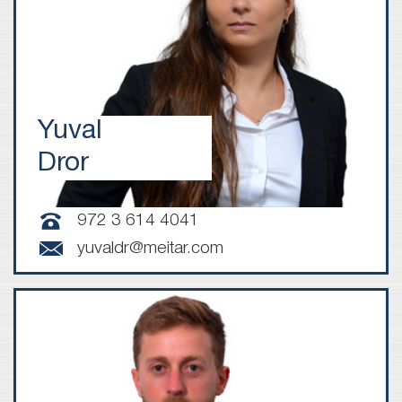
Yuval
Dror
972 3 614 4041
yuvaldr@meitar.com