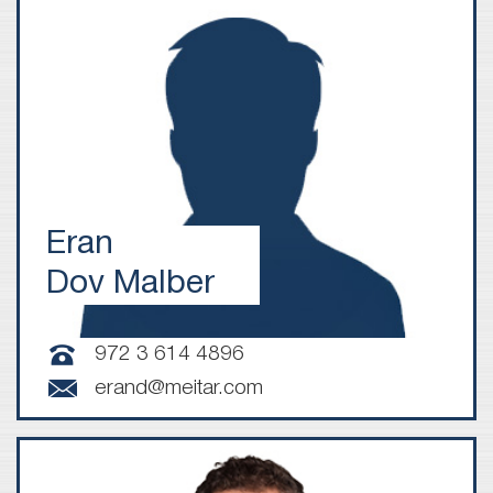
Eran
Dov Malber
972 3 614 4896
erand@meitar.com