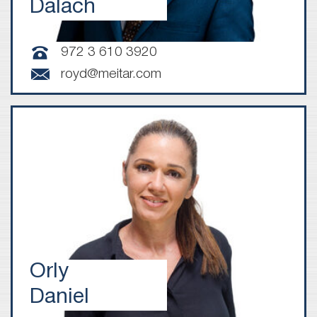
Dalach
972 3 610 3920
royd@meitar.com
Orly
Daniel