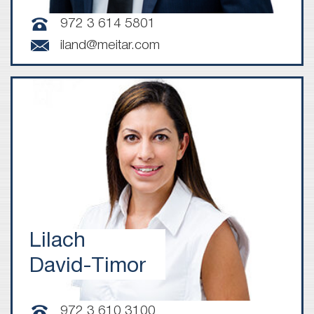
972 3 614 5801
iland@meitar.com
Lilach
David-Timor
972 3 610 3100