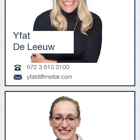
Yfat
De Leeuw
972 3 610 3100
yfatd@meitar.com