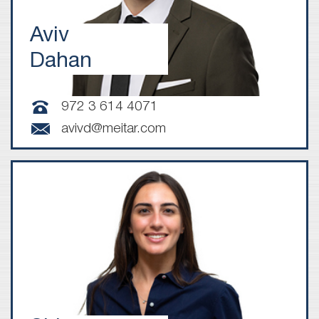
Aviv
Dahan
972 3 614 4071
avivd@meitar.com