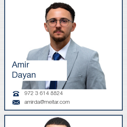
Amir
Dayan
972 3 614 8824
amirda@meitar.com