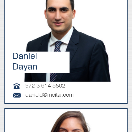
Daniel
Dayan
972 3 614 5802
danield@meitar.com