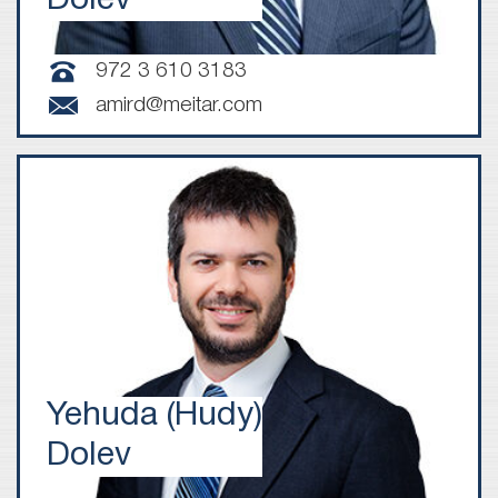
Dolev
972 3 610 3183
amird@meitar.com
Yehuda (Hudy)
Dolev