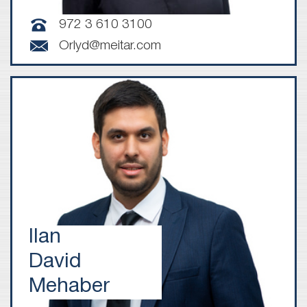
972 3 610 3100
Orlyd@meitar.com
Ilan
David
Mehaber