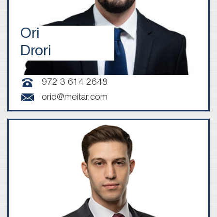
Ori
Drori
972 3 614 2648
orid@meitar.com