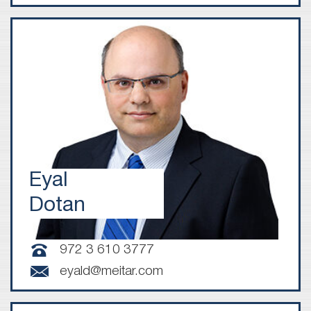
Eyal
Dotan
972 3 610 3777
eyald@meitar.com