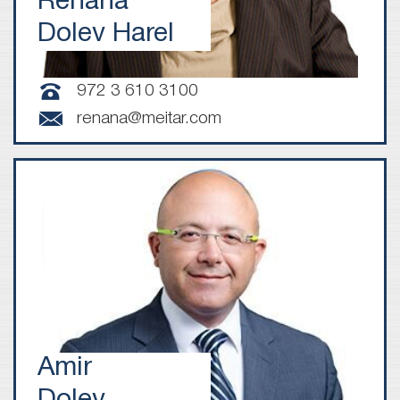
Renana
Dolev Harel
972 3 610 3100
renana@meitar.com
Amir