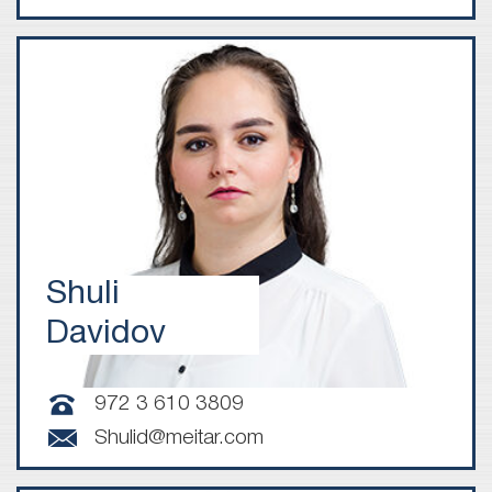
Shuli
Davidov
972 3 610 3809
Shulid@meitar.com