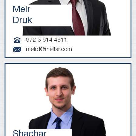
Meir
Druk
972 3 614 4811
meird@meitar.com
Shachar