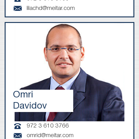
lilachd@meitar.com
Omri
Davidov
972 3 610 3766
omrid@meitar.com