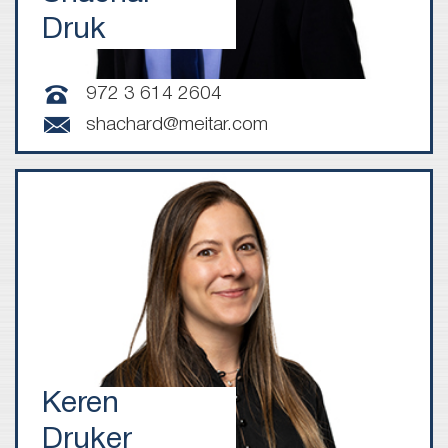
Druk
972 3 614 2604
shachard@meitar.com
Keren
Druker