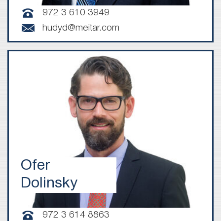
972 3 610 3949
hudyd@meitar.com
Ofer
Dolinsky
972 3 614 8863