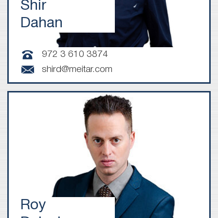
Shir
Dahan
972 3 610 3874
shird@meitar.com
Roy