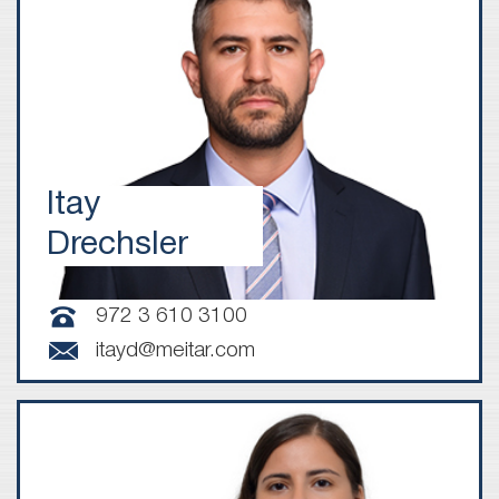
Itay
Drechsler
972 3 610 3100
itayd@meitar.com