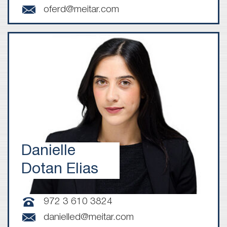
oferd@meitar.com
Danielle
Dotan Elias
972 3 610 3824
danielled@meitar.com